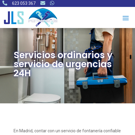



623 053 367
Servicios ordinarios y
servicio de urgencias
24H
En Madrid, contar con un servicio de fontanería confiable